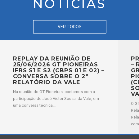
NOTÍCIAS
VER TODOS
REPLAY DA REUNIÃO DE
PR
25/06/2026 GT PIONEIRAS
– 
IFRS S1 E S2 (CBPS 01 E 02) –
GR
CONVERSA SOBRE O 2º
PI
RELATÓRIO DA VALE
(C
SO
Na reunião do GT Pioneiras, contamos com a
V
participação de José Victor Sousa, da Vale, em
O GT
uma conversa técnica...
Rela
Rela
comp