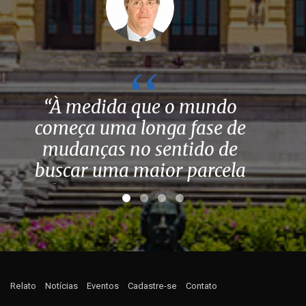
“À medida que o mundo
começa uma longa fase de
mudanças no sentido de
buscar uma maior parcela
de financiamentos com
base no mercado, a
j
divulgação efetiva será
ainda mais importante. No
futuro, o Relato Integrado
Relato
Notícias
Eventos
Cadastre-se
Contato
pode muito bem ter um
p