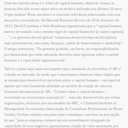
Uma das maiores áreas é o relato de capital humano, afinal de contas, as
pessoas têm sido nosso maior ativo na retórica utilizada nos últimos 20 anos.
O que mudou? Bom, um fator é a crescente relevância relacionada com essa
área pelos investidores. No Harvard Business Review de 10 de fevereiro de
2015, David Creelman e John Boudreau argumentam que o “capital humano
merece ser tratado com o mesmo rigor do capital financeiro [e outros capitais]
…” e os gerentes devem aplicar “estruturas desenvolvidas em disciplinas
mais quantitativas, tais como, finanças, cadeia de fornecimento e marketing”.
O artigo acrescenta: “Os gerentes poderão, em breve, ser responsabilizados
por demonstrar que estão adotando decisões mais rigorosas sobre o capital
humano e a capacidade organizacional”.
Talvez o passo aqui mais encorajador seja a demanda do investidor. O ‹IR› é
voltado ao mercado, de modo que é interessante observar vários órgãos que
se uniram para desenvolver um relato sobre o capital humano – em especial
aquele que está claramente alinhado ao modelo de criação de valor na
Estrutura Internacional de ‹IR›. “O relato sobre o capital humano –
investindo no crescimento sustentável” – tem sido desenvolvido por várias
organizações, inclusive por um membro do IIRC, o Chartered Institute of
Management Accountants (Associação de Contadores Profissionais do Reino
Unido). O relato enfatiza um passo para a mudança, com base na percepção
de que “poucas empresas comunicam um entendimento integrado da
capacidade de seus negócios apresentarem criação de valor sustentado por