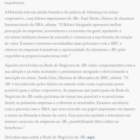
experientes.
A Holanda tem um sólido histórico de prática de liderança no relato
corporativo, com líderes importantes de ‹IR›. Paul Hurks, Diretor de Assuntos
Internacionais do NBA, afirma, “O Relato Integrado apresenta melhor
percepção às empresas, investidores e economia em geral, ajudando a
encontrar melhores formas de entender e comunicar a sua história de criação
de valor. Estamos contentes em trabalhar mais próximos com o IIRC e
oferecer às empresas holandesas a oportunidade de adotarem o ‹IR› pela
experiência proporcionada nessa rede.”
Aqueles envolvidos na Rede de Negócios de ‹IR› estão comprometidos com a
sua adoção e já estão aceitando o pensamento integrado e direcionando a
inovação no relato. Sarah Grey, Diretora de Mercados do IIRC, afirma: “O
‹IR› é reconhecido pelos líderes no mundo todo como o próximo passo
possível para o relato corporativo. As empresas que participam da Rede de
Negócios do ‹IR› estão próximas de tornar isso possível e se posicionar
dentre as primeiras empresas a colherem os resultados. Estamos satisfeitos
com a parceria com o NBA, que tem exercido um papel importante em manter
o relato na Holanda à frente da curva. Essa parceria ajudará a introduzir um
número crescente de empresas ao ‹IR›, possibilitando-lhes colher os
benefícios.”
Descubra mais sobre a Rede de Negócios do ‹IR›
aqui
.