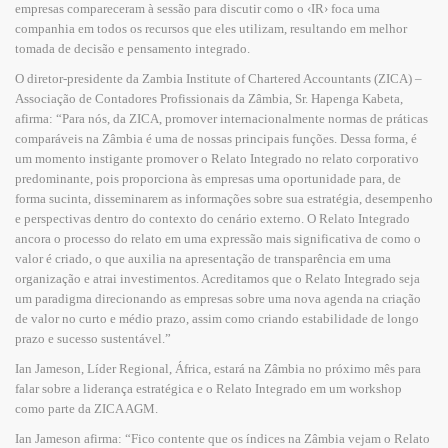
empresas compareceram à sessão para discutir como o ‹IR› foca uma
companhia em todos os recursos que eles utilizam, resultando em melhor
tomada de decisão e pensamento integrado.
O diretor-presidente da Zambia Institute of Chartered Accountants (ZICA) –
Associação de Contadores Profissionais da Zâmbia, Sr. Hapenga Kabeta,
afirma: “Para nós, da ZICA, promover internacionalmente normas de práticas
comparáveis na Zâmbia é uma de nossas principais funções. Dessa forma, é
um momento instigante promover o Relato Integrado no relato corporativo
predominante, pois proporciona às empresas uma oportunidade para, de
forma sucinta, disseminarem as informações sobre sua estratégia, desempenho
e perspectivas dentro do contexto do cenário externo. O Relato Integrado
ancora o processo do relato em uma expressão mais significativa de como o
valor é criado, o que auxilia na apresentação de transparência em uma
organização e atrai investimentos. Acreditamos que o Relato Integrado seja
um paradigma direcionando as empresas sobre uma nova agenda na criação
de valor no curto e médio prazo, assim como criando estabilidade de longo
prazo e sucesso sustentável.”
Ian Jameson, Líder Regional, África, estará na Zâmbia no próximo mês para
falar sobre a liderança estratégica e o Relato Integrado em um workshop
como parte da ZICA AGM.
Ian Jameson afirma: “Fico contente que os índices na Zâmbia vejam o Relato