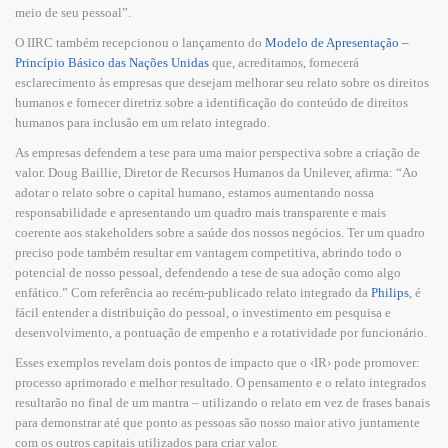
meio de seu pessoal”.
O IIRC também recepcionou o lançamento do
Modelo de Apresentação –
Princípio Básico das Nações Unidas
que, acreditamos, fornecerá
esclarecimento às empresas que desejam melhorar seu relato sobre os direitos
humanos e fornecer diretriz sobre a identificação do conteúdo de direitos
humanos para inclusão em um relato integrado.
As empresas defendem a tese para uma maior perspectiva sobre a criação de
valor. Doug Baillie, Diretor de Recursos Humanos da Unilever, afirma: “Ao
adotar o relato sobre o capital humano, estamos aumentando nossa
responsabilidade e apresentando um quadro mais transparente e mais
coerente aos stakeholders sobre a saúde dos nossos negócios. Ter um quadro
preciso pode também resultar em vantagem competitiva, abrindo todo o
potencial de nosso pessoal, defendendo a tese de sua adoção como algo
enfático.” Com referência ao recém-publicado relato integrado da
Philips
, é
fácil entender a distribuição do pessoal, o investimento em pesquisa e
desenvolvimento, a pontuação de empenho e a rotatividade por funcionário.
Esses exemplos revelam dois pontos de impacto que o ‹IR› pode promover:
processo aprimorado e melhor resultado. O pensamento e o relato integrados
resultarão no final de um mantra – utilizando o relato em vez de frases banais
para demonstrar até que ponto as pessoas são nosso maior ativo juntamente
com os outros capitais utilizados para criar valor.