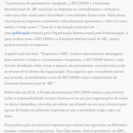
“A promoção do pensamento integrado, a ISO 26000 e a Estrutura
Internacional de ‹IR› auxiliam as empresas no entendimento e realçam o
valor que elas criam para a sociedade e investidores financeiros. Além disso,
encorajam as empresas a informar como planejam apresentar o valor no curto,
médio e longo prazo.” Essa foi a declaração principal de
uma
publicação
emitida pela Organização Internacional para Padronização, a
qual avalia como a ISO 26000 e a Estrutura Internacional de ‹IR›, juntas,
podem auxiliar as empresas.
A publicação declara: “Enquanto o IIRC fornece uma estrutura abrangente
para auxiliar o relato e o pensamento integrados, a ISO 26000 fornece uma
diretriz detalhada sobre como o aspecto do pensamento, em particular, pode
se desenvolver dentro da organização. Para aqueles que consideram iniciar
sua jornada, aconselhamos o uso da ISO 26000 como complemento da
Estrutura Internacional de ‹IR›.”
Publicada em 2010, a Norma Internacional ISO 26000 fornece uma diretriz
sobre a responsabilidade social e destina-se ao uso por organizações de todos
os tipos e tamanhos, em todas as esferas, auxiliando-as em seus esforços para
operar da forma socialmente responsável que a sociedade exige cada vez
mais.
Essa publicação auxiliará as empresas que tentam navegar entre as diferentes
normas e estruturas disponíveis. Paul Druckman, diretor-presidente do IIRC,