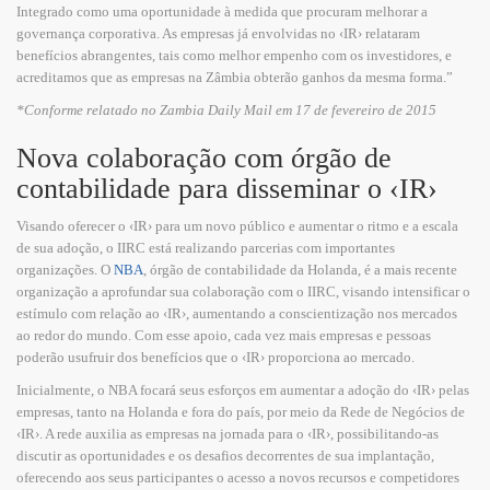
Integrado como uma oportunidade à medida que procuram melhorar a
governança corporativa. As empresas já envolvidas no ‹IR› relataram
benefícios abrangentes, tais como melhor empenho com os investidores, e
acreditamos que as empresas na Zâmbia obterão ganhos da mesma forma.”
*Conforme relatado no Zambia Daily Mail em 17 de fevereiro de 2015
Nova colaboração com órgão de
contabilidade para disseminar o ‹IR›
Visando oferecer o ‹IR› para um novo público e aumentar o ritmo e a escala
de sua adoção, o IIRC está realizando parcerias com importantes
organizações. O
NBA
, órgão de contabilidade da Holanda, é a mais recente
organização a aprofundar sua colaboração com o IIRC, visando intensificar o
estímulo com relação ao ‹IR›, aumentando a conscientização nos mercados
ao redor do mundo. Com esse apoio, cada vez mais empresas e pessoas
poderão usufruir dos benefícios que o ‹IR› proporciona ao mercado.
Inicialmente, o NBA focará seus esforços em aumentar a adoção do ‹IR› pelas
empresas, tanto na Holanda e fora do país, por meio da Rede de Negócios de
‹IR›. A rede auxilia as empresas na jornada para o ‹IR›, possibilitando-as
discutir as oportunidades e os desafios decorrentes de sua implantação,
oferecendo aos seus participantes o acesso a novos recursos e competidores