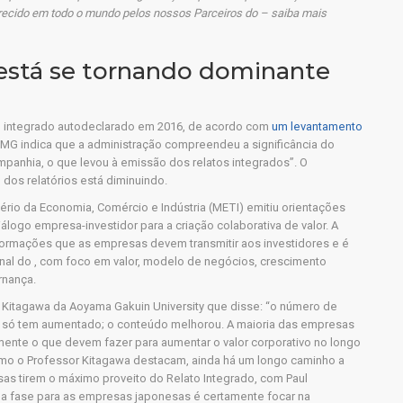
recido em todo o mundo pelos nossos Parceiros do – saiba mais
 está se tornando dominante
o integrado autodeclarado em 2016, de acordo com
um levantamento
 KPMG indica que a administração compreendeu a significância do
ompanhia, o que levou à emissão dos relatos integrados”. O
os relatórios está diminuindo.
ério da Economia, Comércio e Indústria (METI) emitiu orientações
iálogo empresa-investidor para a criação colaborativa de valor. A
formações que as empresas devem transmitir aos investidores e é
ional do , com foco em valor, modelo de negócios, crescimento
rnança.
o Kitagawa da Aoyama Gakuin University que disse: “o número de
o só tem aumentado; o conteúdo melhorou. A maioria das empresas
amente o que devem fazer para aumentar o valor corporativo no longo
como o Professor Kitagawa destacam, ainda há um longo caminho a
as tirem o máximo proveito do Relato Integrado, com Paul
ma fase para as empresas japonesas é certamente focar na