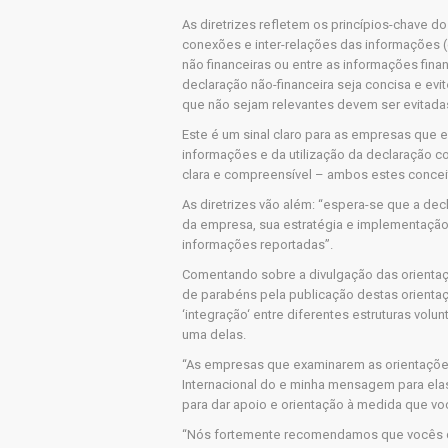
As diretrizes refletem os princípios-chave d
conexões e inter-relações das informações (
não financeiras ou entre as informações fina
declaração não-financeira seja concisa e ev
que não sejam relevantes devem ser evitada
Este é um sinal claro para as empresas que e
informações e da utilização da declaração 
clara e compreensível – ambos estes conceit
As diretrizes vão além: “espera-se que a 
da empresa, sua estratégia e implementação,
informações reportadas”.
Comentando sobre a divulgação das orientaçõ
de parabéns pela publicação destas orienta
‘integração‘ entre diferentes estruturas volu
uma delas.
“As empresas que examinarem as orientaçõe
Internacional do e minha mensagem para elas
para dar apoio e orientação à medida que voc
“Nós fortemente recomendamos que vocês d