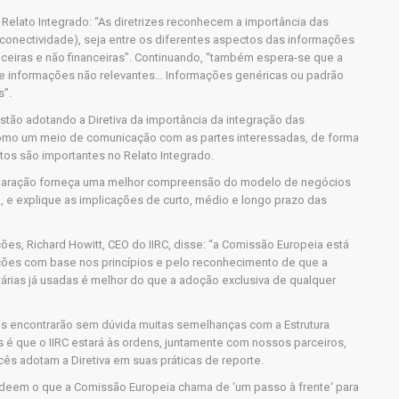
o Relato Integrado: “As diretrizes reconhecem a importância das
conectividade), seja entre os diferentes aspectos das informações
nceiras e não financeiras”. Continuando, “também espera-se que a
ite informações não relevantes… Informações genéricas ou padrão
s”.
stão adotando a Diretiva da importância da integração das
como um meio de comunicação com as partes interessadas, de forma
os são importantes no Relato Integrado.
declaração forneça uma melhor compreensão do modelo de negócios
 e explique as implicações de curto, médio e longo prazo das
es, Richard Howitt, CEO do IIRC, disse: “a Comissão Europeia está
ções com base nos princípios e pelo reconhecimento de que a
ntárias já usadas é melhor do que a adoção exclusiva de qualquer
s encontrarão sem dúvida muitas semelhanças com a Estrutura
 é que o IIRC estará às ordens, juntamente com nossos parceiros,
ês adotam a Diretiva em suas práticas de reporte.
eem o que a Comissão Europeia chama de ‘um passo à frente‘ para