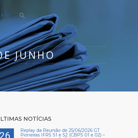
TATO
DE JUNHO
LTIMAS NOTÍCIAS
Replay da Reunião de 25/06/2026 GT
26
Pioneiras IFRS S1 e S2 (CBPS 01 e 02) –