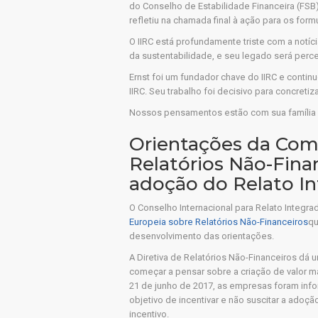
do Conselho de Estabilidade Financeira (FSB
refletiu na chamada final à ação para os form
O IIRC está profundamente triste com a notíci
da sustentabilidade, e seu legado será perc
Ernst foi um fundador chave do IIRC e cont
IIRC. Seu trabalho foi decisivo para concret
Nossos pensamentos estão com sua família 
Orientações da Com
Relatórios Não-Finan
adoção do Relato I
O Conselho Internacional para Relato Integra
Europeia sobre Relatórios Não-Financeiros
qu
desenvolvimento das orientações.
A Diretiva de Relatórios Não-Financeiros dá 
começar a pensar sobre a criação de valor m
21 de junho de 2017, as empresas foram info
objetivo de incentivar e não suscitar a adoçã
incentivo.