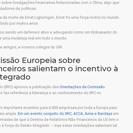
) sobre Divulgações Financeiras Relacionadas com o Clima, algo que
uladores de políticas.
a da morte de Ernst Ligteringen. Ernst foi uma força motriz no mundo
ebido por muitos anos.
inuou sendo um defensor ativo e advogando como um Embaixador do
izar uma mudança real em todo o mundo.
e amigos, e nossos colegas do GRI.
issão Europeia sobre
ceiros salientam o incentivo à
ntegrado
do (IIRC) aprovou a publicação das
Orientações da Comissão
e faz referência à liderança e ao conhecimento do IIRC no
um importante incentivo para 6.000 empresas por toda a Europa para
ais ampla.
Em um evento conjunto do IIRC, ACCA, Aviva e Barclays
em
rmadas de que a Diretiva de Relatórios Não-Financeiros da UE tem o
o à força do Relato Integrado – mas estas orientações salientam tal