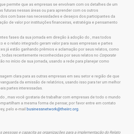
que permite que as empresas se envolvam com os detalhes de um
cas futuras nessas áreas ou para aprender com os outros
riados com base nas necessidades e desejos dos participantes da
ção de valor por instituições financeiras, estratégia e pensamento
ntes fases da sua jornada em direção à adoção do , mas todos
 e o relato integrado geram valor para suas empresas e partes
ntes já estão ganhando prêmios e aclamação por seus relatos, como
t, todas recentemente reconhecidas por seus relatos no
Corporate
ão no início de sua jornada, usando a rede para planejar como
agem clara para as outras empresas em seu setor e região de que
anguarda da emissão de relatórios, usando isso para ter um melhor
ais partes interessadas.
 do , mas você gostaria de trabalhar com empresas de todo o mundo
mpartilham a mesma forma de pensar, por favor entre em contato
ey, pelo e-mail
businessnetwork@theiirc.org
.
as pessoas e capacita as organizações para a implementação do Relato