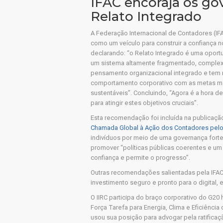
IFAC encoraja os go
Relato Integrado
A Federação Internacional de Contadores (IF
como um veículo para construir a confiança 
declarando: “o Relato Integrado é uma oport
um sistema altamente fragmentado, complexo
pensamento organizacional integrado e tem m
comportamento corporativo com as metas mai
sustentáveis”. Concluindo, “Agora é a hora de
para atingir estes objetivos cruciais”.
Esta recomendação foi incluída na publicação
Chamada Global à Ação dos Contadores pelo
indivíduos por meio de uma governança forte
promover “políticas públicas coerentes e um 
confiança e permite o progresso”.
Outras recomendações salientadas pela IFAC 
investimento seguro e pronto para o digital, 
O IIRC participa do braço corporativo do G2
Força Tarefa para Energia, Clima e Eficiênci
usou sua posição para advogar pela ratific