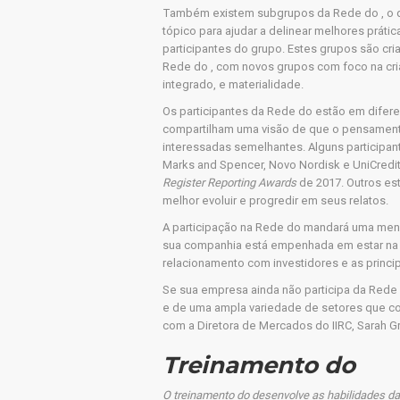
Também existem subgrupos da Rede do , o 
tópico para ajudar a delinear melhores práti
participantes do grupo. Estes grupos são c
Rede do , com novos grupos com foco na cria
integrado, e materialidade.
Os participantes da Rede do estão em difere
compartilham uma visão de que o pensamento
interessadas semelhantes. Alguns participa
Marks and Spencer, Novo Nordisk e UniCredi
Register Reporting Awards
de 2017. Outros est
melhor evoluir e progredir em seus relatos.
A participação na Rede do mandará uma mens
sua companhia está empenhada em estar na v
relacionamento com investidores e as princip
Se sua empresa ainda não participa da Rede
e de uma ampla variedade de setores que co
com a Diretora de Mercados do IIRC, Sarah Gr
Treinamento do
O treinamento do desenvolve as habilidades d