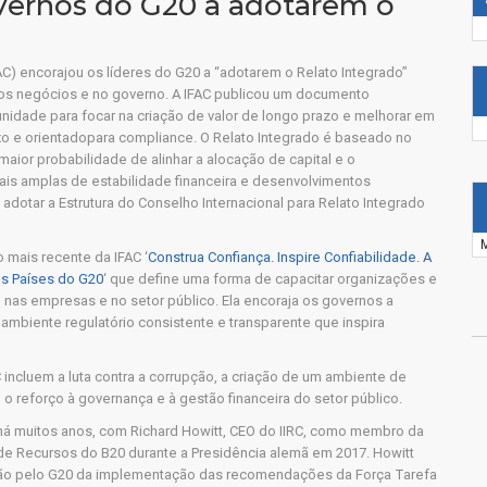
vernos do G20 a adotarem o
AC) encorajou os líderes do G20 a “adotarem o Relato Integrado”
nos negócios e no governo. A IFAC publicou um documento
unidade para focar na criação de valor de longo prazo e melhorar em
 e orientadopara compliance. O Relato Integrado é baseado no
aior probabilidade de alinhar a alocação de capital e o
s amplas de estabilidade financeira e desenvolvimentos
 adotar a Estrutura do Conselho Internacional para Relato Integrado
 mais recente da IFAC ‘
Construa Confiança. Inspire Confiabilidade. A
s Países do G20
‘ que define uma forma de capacitar organizações e
 nas empresas e no setor público. Ela encoraja os governos a
ambiente regulatório consistente e transparente que inspira
incluem a luta contra a corrupção, a criação de um ambiente de
e o reforço à governança e à gestão financeira do setor público.
0 há muitos anos, com Richard Howitt, CEO do IIRC, como membro da
a de Recursos do B20 durante a Presidência alemã em 2017. Howitt
ação pelo G20 da implementação das recomendações da Força Tarefa