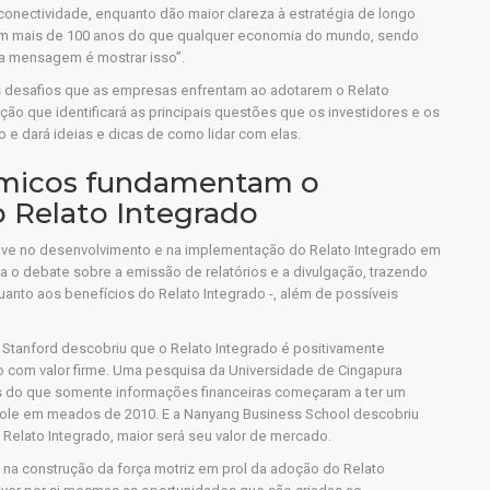
nectividade, enquanto dão maior clareza à estratégia de longo
om mais de 100 anos do que qualquer economia do mundo, sendo
a mensagem é mostrar isso”.
 desafios que as empresas enfrentam ao adotarem o Relato
ão que identificará as principais questões que os investidores e os
 e dará ideias e dicas de como lidar com elas.
êmicos fundamentam o
 Relato Integrado
 no desenvolvimento e na implementação do Relato Integrado em
a o debate sobre a emissão de relatórios e a divulgação, trazendo
uanto aos benefícios do Relato Integrado -, além de possíveis
Stanford descobriu que o Relato Integrado é positivamente
 com valor firme. Uma pesquisa da Universidade de Cingapura
s do que somente informações financeiras começaram a ter um
ole em meados de 2010. E a Nanyang Business School descobriu
Relato Integrado, maior será seu valor de mercado.
na construção da força motriz em prol da adoção do Relato