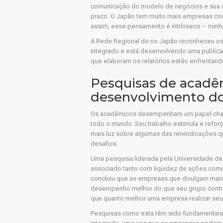
comunicação do modelo de negócios e sua co
prazo. O Japão tem muito mais empresas c
assim, esse pensamento é intrínseco – minh
A Rede Regional do no Japão reconheceu os
Integrado e está desenvolvendo uma publicaç
que elaboram os relatórios estão enfrentando
Pesquisas de acad
desenvolvimento do
Os acadêmicos desempenham um papel chave
todo o mundo. Seu trabalho estimula e reforç
mais luz sobre algumas das reivindicações q
desafios.
Uma pesquisa liderada pela Universidade de 
associado tanto com liquidez de ações como
concluiu que as empresas que divulgam mai
desempenho melhor do que seu grupo contr
que quanto melhor uma empresa realizar seu 
Pesquisas como esta têm sido fundamentais 