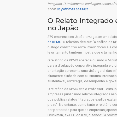
Integrado.
O treinamento está agora sendo ofe
sobre
as próximas sessões
.
O Relato Integrado
no Japão
279 empresas no Japão divulgaram um relat
da KPMG
. O relatório declara: “a análise da
diálogo construtivo entre investidores e a c
levantamento também mostra que o tamanho d
O relatório da KPMG aparece quando o Minist
para a divulgação corporativa integrada e o d
orientação apresenta uma visão geral das in
altamente alinhada com a Estrutura Internac
sustentável, estratégia, desempenho e gove
O relatório da KPMG cita o Professor Testsu
empresas publicando relatos integrados nã
que publica relatos integrados explica exat
prazo”. No entanto, como tanto o relatório 
ser percorrido para que as empresas japones
Druckman, ex-CEO do IIRC, dizendo: “a próxi