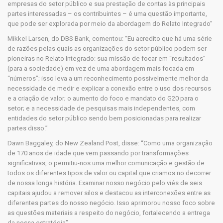
empresas do setor público e sua prestação de contas às principais
partes interessadas – os contribuintes – é uma questão importante,
que pode ser explorada por meio da abordagem do Relato Integrado”
Mikkel Larsen, do DBS Bank, comentou: “Eu acredito que há uma série
de razões pelas quais as organizações do setor público podem ser
pioneiras no Relato Integrado: sua missão de focar em “resultados”
(para a sociedade) em vez de uma abordagem mais focada em
“números”; isso leva a um reconhecimento possivelmente melhor da
necessidade de medir e explicar a conexão entre o uso dos recursos
e a criação de valor; o aumento do foco e mandato do G20 para o
setor; e a necessidade de pesquisas mais independentes, com
entidades do setor público sendo bem posicionadas para realizar
partes disso.”
Dawn Baggaley, do New Zealand Post, disse: “Como uma organização
de 170 anos de idade que vem passando por transformações
significativas, o permitiu-nos uma melhor comunicação e gestão de
todos os diferentes tipos de valor ou capital que criamos no decorrer
de nossa longa história. Examinar nosso negócio pelo viés de seis
capitais ajudou a remover silos e destacou as interconexões entre as
diferentes partes do nosso negócio. Isso aprimorou nosso foco sobre
as questões materiais a respeito do negócio, fortalecendo a entrega
da nossa estratégia”.