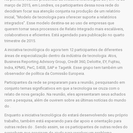
março de 2015, em Londres, os participantes dessa nova rede do
decidiram focar sua atenção conjunta na produção de um relatório
inicial, “Modelo de tecnologia para oferecer suporte a relatórios
integrados”. Esse modelo destina-se ao uso de empresas que
querem tornar seus processos de Relato Integrado mais escaláveis,
colaborativos e eficientes. Está agendado para publicação no quarto
trimestre de 2015.
A iniciativa tecnológica do agora tem 12 participantes de diferentes
áreas de especialização dentro da indústria de tecnologia: Atos,
Business Reporting Advisory Group, Credit 360, Deloitte, EY, Fujitsu,
Indra, KPMG, PwC, S4SB, SAP e Tagetik. Esse grupo tem também um
observador de política da Comissão Europeia.
Participantes da rede se prepararam para a reunião, pesquisando em
conjunto temas significativos em que a tecnologia se cruza com o
relato de nova geração. Na reunião, eles apresentaram seus achados
com a pesquisa, além de ouvirem sobre as últimas notícias do mundo
do .
Enquanto a iniciativa tecnológica do estará desenvolvendo seu próprio
trabalho, também está esperando para dar apoio e orientação para
outras redes do . Sendo assim, se os participantes de outras redes do
percebem que precisam de ajuda para resolver um problema,