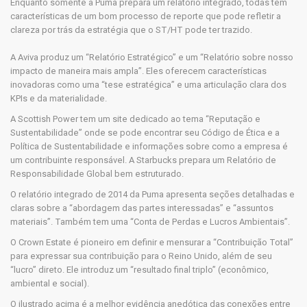
Enquanto somente a Puma prepara um relatório integrado, todas têm
características de um bom processo de reporte que pode refletir a
clareza por trás da estratégia que o ST/HT pode ter trazido.
A Aviva produz um “Relatório Estratégico” e um “Relatório sobre nosso
impacto de maneira mais ampla”. Eles oferecem características
inovadoras como uma “tese estratégica” e uma articulação clara dos
KPIs e da materialidade.
A Scottish Power tem um site dedicado ao tema “Reputação e
Sustentabilidade” onde se pode encontrar seu Código de Ética e a
Política de Sustentabilidade e informações sobre como a empresa é
um contribuinte responsável. A Starbucks prepara um Relatório de
Responsabilidade Global bem estruturado.
O relatório integrado de 2014 da Puma apresenta seções detalhadas e
claras sobre a “abordagem das partes interessadas” e “assuntos
materiais”. Também tem uma “Conta de Perdas e Lucros Ambientais”.
O Crown Estate é pioneiro em definir e mensurar a “Contribuição Total”
para expressar sua contribuição para o Reino Unido, além de seu
“lucro” direto. Ele introduz um “resultado final triplo” (econômico,
ambiental e social).
O ilustrado acima é a melhor evidência anedótica das conexões entre