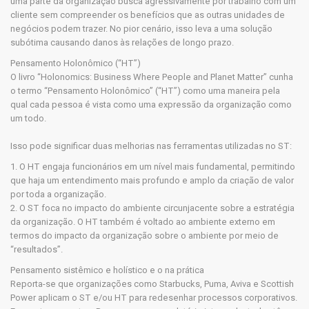
uma parte da organização busca agressivamente por trabalho com um
cliente sem compreender os benefícios que as outras unidades de
negócios podem trazer. No pior cenário, isso leva a uma solução
subótima causando danos às relações de longo prazo.
Pensamento Holonômico (“HT”)
O livro “Holonomics: Business Where People and Planet Matter” cunha
o termo “Pensamento Holonômico” (“HT”) como uma maneira pela
qual cada pessoa é vista como uma expressão da organização como
um todo.
Isso pode significar duas melhorias nas ferramentas utilizadas no ST:
1. O HT engaja funcionários em um nível mais fundamental, permitindo
que haja um entendimento mais profundo e amplo da criação de valor
por toda a organização.
2. O ST foca no impacto do ambiente circunjacente sobre a estratégia
da organização. O HT também é voltado ao ambiente externo em
termos do impacto da organização sobre o ambiente por meio de
“resultados”.
Pensamento sistêmico e holístico e o na prática
Reporta-se que organizações como Starbucks, Puma, Aviva e Scottish
Power aplicam o ST e/ou HT para redesenhar processos corporativos.