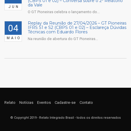
(CBPS 01 e 02) – Conversa sobre o 2º Relatório
da Vale
JUN
O GT Pioneiras celebra o lançamento do...
Replay da Reunião de 27/04/2026 – GT Pioneiras
04
IFRS S1 e S2 (CBPS 01 e 02) – Esclareça Dúvidas
Técnicas com Eduardo Flores
MAIO
Na reunião de abertura do GT Pioneiras...
Relato
Notícias
Eventos
Cadastre-se
Contato
© Copyright 2019 - Relato Integrado Brasil - todos os direitos reservados