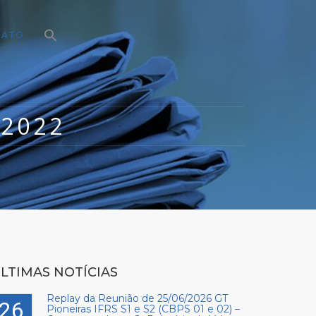
TATO
/2022
LTIMAS NOTÍCIAS
Replay da Reunião de 25/06/2026 GT
26
Pioneiras IFRS S1 e S2 (CBPS 01 e 02) –