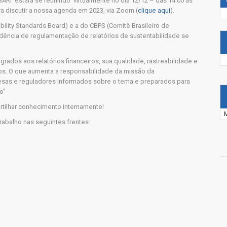
BARI estará se reunindo virtualmente no dia 12/12 – das 14:00 às
 discutir a nossa agenda em 2023, via Zoom (
clique aqui
).
bility Standards Board) e a do CBPS (Comitê Brasileiro de
dência de regulamentação de relatórios de sustentabilidade se
rados aos relatórios financeiros, sua qualidade, rastreabilidade e
os. O que aumenta a responsabilidade da missão da
sas e reguladores informados sobre o tema e preparados para
o”
rtilhar conhecimento internamente!
abalho nas seguintes frentes: