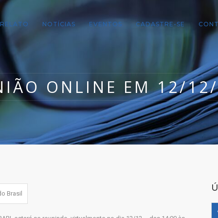
RELATO
NOTÍCIAS
EVENTOS
CADASTRE-SE
CON
IÃO ONLINE EM 12/12
Ú