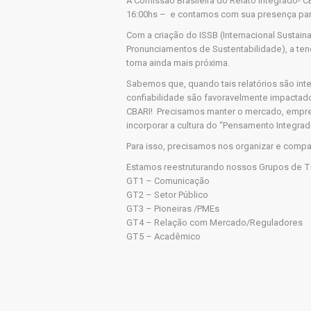
A Comissão Brasileira do Relato Integrado- C
16:00hs – e contamos com sua presença para
Com a criação do ISSB (Internacional Sustaina
Pronunciamentos de Sustentabilidade), a ten
torna ainda mais próxima.
Sabemos que, quando tais relatórios são integ
confiabilidade são favoravelmente impactad
CBARI! Precisamos manter o mercado, empre
incorporar a cultura do “Pensamento Integrad
Para isso, precisamos nos organizar e compa
Estamos reestruturando nossos Grupos de Tr
GT1 – Comunicação
GT2 – Setor Público
GT3 – Pioneiras /PMEs
GT4 – Relação com Mercado/Reguladores
GT5 – Acadêmico