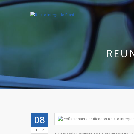
REUN
08
DEZ