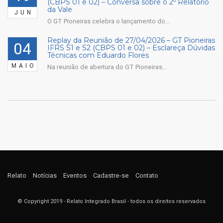
(CBPS 01 e 02) – Conversa sobre o 2º Relatório
da Vale
JUN
O GT Pioneiras celebra o lançamento do...
Replay da Reunião de 27/04/2026 – GT Pioneiras
04
IFRS S1 e S2 (CBPS 01 e 02) – Esclareça Dúvidas
Técnicas com Eduardo Flores
MAIO
Na reunião de abertura do GT Pioneiras...
Relato
Notícias
Eventos
Cadastre-se
Contato
© Copyright 2019 - Relato Integrado Brasil - todos os direitos reservados