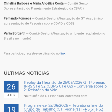
Christina Barbosa e Maria Angélica Costa
— Comitê Gestor
(Apresentação do Planejamento Estratégico da CBARI)
Fernando Fonseca
— Comitê Gestor (Atualização do GT Acadêmico,
apresentação de Pesquisa sobre COVID e ODS)
Vania Borgerth
— Comitê Gestor (Atualização ambiente regulatório no
Brasil e no mundo)
Para participar, registre-se clicando no
link
.
ÚLTIMAS NOTÍCIAS
Replay da Reunião de 25/06/2026 GT Pioneiras
26
IFRS S1 e S2 (CBPS 01 e 02) – Conversa sobre o
2º Relatório da Vale
JUN
Na reunião do GT Pioneiras, contamos com...
Programe-se: 25/06/2026 – Reunião online do
19
Grupo de Trabalho (GT) Pioneiras IFRS S1 e S2