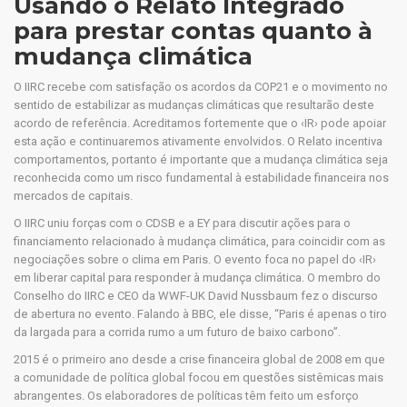
Usando o Relato Integrado
para prestar contas quanto à
mudança climática
O IIRC recebe com satisfação os acordos da COP21 e o movimento no
sentido de estabilizar as mudanças climáticas que resultarão deste
acordo de referência. Acreditamos fortemente que o ‹IR› pode apoiar
esta ação e continuaremos ativamente envolvidos. O Relato incentiva
comportamentos, portanto é importante que a mudança climática seja
reconhecida como um risco fundamental à estabilidade financeira nos
mercados de capitais.
O IIRC uniu forças com o CDSB e a EY para discutir ações para o
financiamento relacionado à mudança climática, para coincidir com as
negociações sobre o clima em Paris. O evento foca no papel do ‹IR›
em liberar capital para responder à mudança climática. O membro do
Conselho do IIRC e CEO da WWF-UK David Nussbaum fez o discurso
de abertura no evento. Falando à BBC, ele disse, “Paris é apenas o tiro
da largada para a corrida rumo a um futuro de baixo carbono”.
2015 é o primeiro ano desde a crise financeira global de 2008 em que
a comunidade de política global focou em questões sistêmicas mais
abrangentes. Os elaboradores de políticas têm feito um esforço