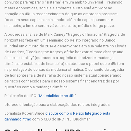
conjunto para reparar o “sistema” em um âmbito universal – reunindo
metas econômicas, sociais e ambientais. Isto está em vigor no
coração do ‹IR›- o reconhecimento de que as empresas precisam
focar em seus capitais mais amplos além do capital puramente
financeiro, a fim de serem viáveis no curto, médio e longo prazo.
A poderosa análise de Mark Carney “‘tragedy of horizons” (tragédia de
horizontes) feita em um seminário do Relato Integrado no Banco
Mundial em outubro de 2014 e desenvolvida em sua palestra no Lloyds
de Londres, “Breaking the tragedy of the horizon: climate change and
financial stability” (quebrando a tragédia de horizonte: mudança
climática e estabilidade financeira) estabelece o papel que o ‹IR› tem
na prestação de contas da mudança climática. O conceito da tragédia
de horizontes fala desta falha do nosso sistema atual considerando
os riscos conhecidos para o nosso sistema financeiro trazidos por
questões como a mudança climática.
Publicação do IIRC: “
Materialidade no ‹IR›
“
oferece orientação para a elaboração dos relatos integrados
Jornalista Robert Bruce
discute como o Relato Integrado está
ganhando ritmo
com o CEO do IIRC, Paul Druckman