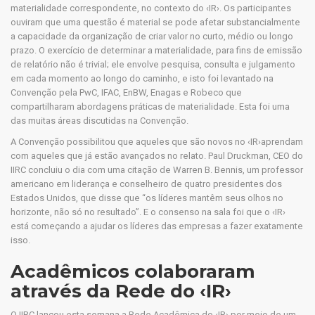
materialidade correspondente, no contexto do ‹IR›. Os participantes
ouviram que uma questão é material se pode afetar substancialmente
a capacidade da organização de criar valor no curto, médio ou longo
prazo. O exercício de determinar a materialidade, para fins de emissão
de relatório não é trivial; ele envolve pesquisa, consulta e julgamento
em cada momento ao longo do caminho, e isto foi levantado na
Convenção pela PwC, IFAC, EnBW, Enagas e Robeco que
compartilharam abordagens práticas de materialidade. Esta foi uma
das muitas áreas discutidas na Convenção.
A Convenção possibilitou que aqueles que são novos no ‹IR›aprendam
com aqueles que já estão avançados no relato. Paul Druckman, CEO do
IIRC concluiu o dia com uma citação de Warren B. Bennis, um professor
americano em liderança e conselheiro de quatro presidentes dos
Estados Unidos, que disse que “os líderes mantêm seus olhos no
horizonte, não só no resultado”. E o consenso na sala foi que o ‹IR›
está começando a ajudar os líderes das empresas a fazer exatamente
isso.
Acadêmicos colaboraram
através da Rede do ‹IR›
O IIRC lançou esta semana a Rede Acadêmica do ‹IR› por meio de um