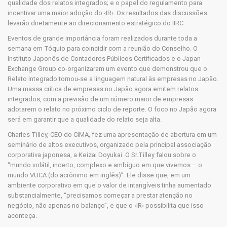
qualidade dos relatos integrados; e o papel do regulamento para
incentivar uma maior adoção do ‹IR›. Os resultados das discussões
levarão diretamente ao direcionamento estratégico do IIRC.
Eventos de grande importância foram realizados durante toda a
semana em Tóquio para coincidir com a reunião do Conselho. O
Instituto Japonês de Contadores Públicos Certificados e o Japan
Exchange Group co-organizaram um evento que demonstrou que o
Relato Integrado tornou-se a linguagem natural às empresas no Japão.
Uma massa crítica de empresas no Japão agora emitem relatos
integrados, com a previsão de um número maior de empresas
adotarem o relato no próximo ciclo de reporte. O foco no Japão agora
será em garantir que a qualidade do relato seja alta.
Charles Tilley, CEO do CIMA, fez uma apresentação de abertura em um
seminário de altos executivos, organizado pela principal associação
corporativa japonesa, a Keizai Doyukai. O Sr.Tilley falou sobre o
“mundo volátil, incerto, complexo e ambíguo em que vivemos – o
mundo VUCA (do acrônimo em inglês)”. Ele disse que, em um
ambiente corporativo em que o valor de intangíveis tinha aumentado
substancialmente, “precisamos começar a prestar atenção no
negócio, não apenas no balanço”, e que o ‹IR› possibilita que isso
aconteça.