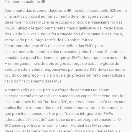
à implementação do ‹IR›.
Como parte das recomendações, o ‹IR› foi identificado pelo G20 como
uma prática principal no fornecimento de informações sobre o
desempenho das PMEs e na redução do risco de financiamento das
PMEs. Talvez o legado permanente mais significativo da Presidência
do G20 de 2015 na Turquia foi a criação do Fórum Mundial das PMEs,
introduzido pela Força Tarefa do B20 sobre PMEs e
Empreendedorismo.50% das solicitações das PMEs para
financiamento do comércio são recusadas pelos bancos. Quando se
considera o papel fundamental que as PMEs desempenham no mundo
– empregando mais de dois terços da força de trabalho global do
setor privado e sendo responsáveis por mais de 80% de crescimento
líquido do emprego – é claro que algo precisa ser feito para reduzir o
risco do financiamento das PMEs.
A contribuição do IIRC para o esforço de construir PMEs bem
sucedidas está em possibilitar o acesso ao capital financeiro. Isto foi
salientado pela Força Tarefa do B20, que reconheceu o ‹IR› como uma
prática líder e recomendou que fossem desenvolvidas ferramentas
que permitam acesso on-line para “o relato integrado de PMEs
adequados à finalidade” com base na metodologia internacional. O
IIRC anseia por trabalhar com o Fórum Mundial das PMEs para
desenvolver ferramentas práticas e recursos para ajudar as PMEs a