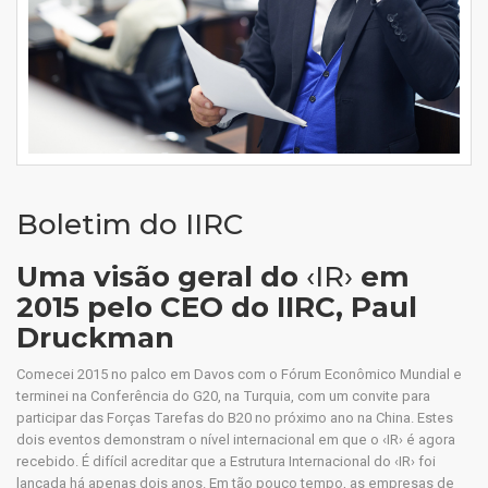
Boletim do IIRC
Uma visão geral do
‹IR›
em
2015 pelo CEO do IIRC, Paul
Druckman
Comecei 2015 no palco em Davos com o Fórum Econômico Mundial e
terminei na Conferência do G20, na Turquia, com um convite para
participar das Forças Tarefas do B20 no próximo ano na China. Estes
dois eventos demonstram o nível internacional em que o ‹IR› é agora
recebido. É difícil acreditar que a Estrutura Internacional do ‹IR› foi
lançada há apenas dois anos. Em tão pouco tempo, as empresas de