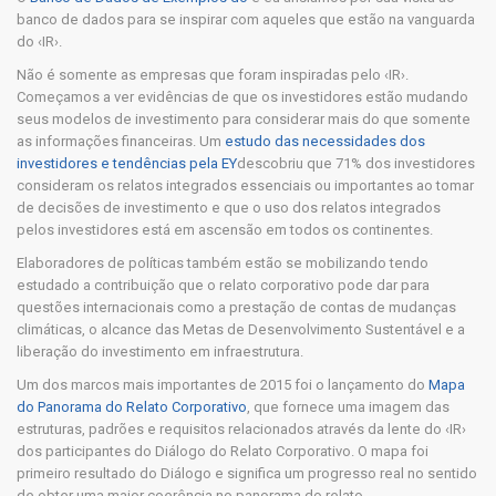
banco de dados para se inspirar com aqueles que estão na vanguarda
do ‹IR›.
Não é somente as empresas que foram inspiradas pelo ‹IR›.
Começamos a ver evidências de que os investidores estão mudando
seus modelos de investimento para considerar mais do que somente
as informações financeiras. Um
estudo das necessidades dos
investidores e tendências pela EY
descobriu que 71% dos investidores
consideram os relatos integrados essenciais ou importantes ao tomar
de decisões de investimento e que o uso dos relatos integrados
pelos investidores está em ascensão em todos os continentes.
Elaboradores de políticas também estão se mobilizando tendo
estudado a contribuição que o relato corporativo pode dar para
questões internacionais como a prestação de contas de mudanças
climáticas, o alcance das Metas de Desenvolvimento Sustentável e a
liberação do investimento em infraestrutura.
Um dos marcos mais importantes de 2015 foi o lançamento do
Mapa
do Panorama do Relato Corporativo
, que fornece uma imagem das
estruturas, padrões e requisitos relacionados através da lente do ‹IR›
dos participantes do Diálogo do Relato Corporativo. O mapa foi
primeiro resultado do Diálogo e significa um progresso real no sentido
de obter uma maior coerência no panorama do relato.