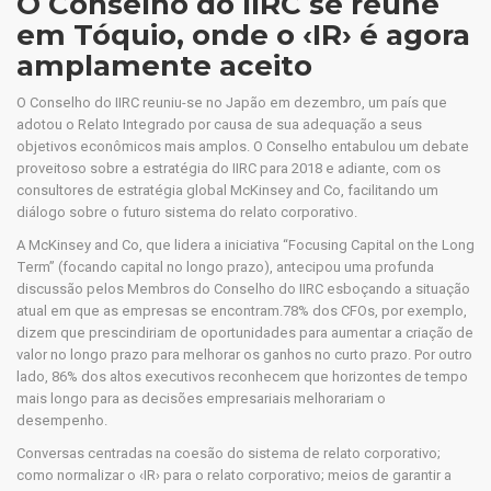
O Conselho do IIRC se reúne
em Tóquio, onde o ‹IR› é agora
amplamente aceito
O Conselho do IIRC reuniu-se no Japão em dezembro, um país que
adotou o Relato Integrado por causa de sua adequação a seus
objetivos econômicos mais amplos. O Conselho entabulou um debate
proveitoso sobre a estratégia do IIRC para 2018 e adiante, com os
consultores de estratégia global McKinsey and Co, facilitando um
diálogo sobre o futuro sistema do relato corporativo.
A McKinsey and Co, que lidera a iniciativa “Focusing Capital on the Long
Term” (focando capital no longo prazo), antecipou uma profunda
discussão pelos Membros do Conselho do IIRC esboçando a situação
atual em que as empresas se encontram.78% dos CFOs, por exemplo,
dizem que prescindiriam de oportunidades para aumentar a criação de
valor no longo prazo para melhorar os ganhos no curto prazo. Por outro
lado, 86% dos altos executivos reconhecem que horizontes de tempo
mais longo para as decisões empresariais melhorariam o
desempenho.
Conversas centradas na coesão do sistema de relato corporativo;
como normalizar o ‹IR› para o relato corporativo; meios de garantir a