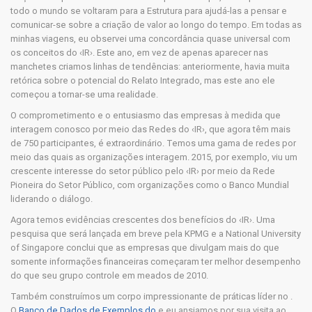
todo o mundo se voltaram para a Estrutura para ajudá-las a pensar e
comunicar-se sobre a criação de valor ao longo do tempo. Em todas as
minhas viagens, eu observei uma concordância quase universal com
os conceitos do ‹IR›. Este ano, em vez de apenas aparecer nas
manchetes criamos linhas de tendências: anteriormente, havia muita
retórica sobre o potencial do Relato Integrado, mas este ano ele
começou a tornar-se uma realidade.
O comprometimento e o entusiasmo das empresas à medida que
interagem conosco por meio das Redes do ‹IR›, que agora têm mais
de 750 participantes, é extraordinário. Temos uma gama de redes por
meio das quais as organizações interagem. 2015, por exemplo, viu um
crescente interesse do setor público pelo ‹IR› por meio da Rede
Pioneira do Setor Público, com organizações como o Banco Mundial
liderando o diálogo.
Agora temos evidências crescentes dos benefícios do ‹IR›. Uma
pesquisa que será lançada em breve pela KPMG e a National University
of Singapore conclui que as empresas que divulgam mais do que
somente informações financeiras começaram ter melhor desempenho
do que seu grupo controle em meados de 2010.
Também construímos um corpo impressionante de práticas líder no .
O
Banco de Dados de Exemplos do
e eu ansiamos por sua visita ao