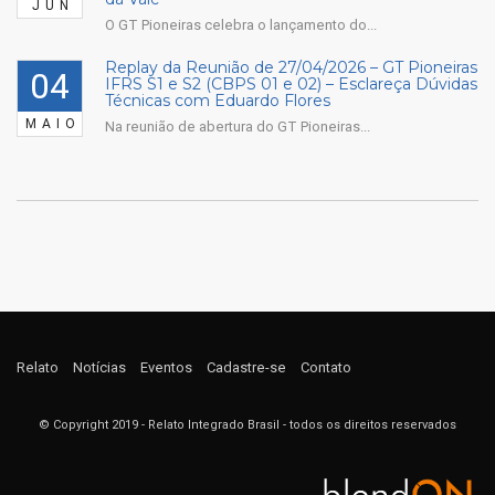
JUN
O GT Pioneiras celebra o lançamento do...
Replay da Reunião de 27/04/2026 – GT Pioneiras
04
IFRS S1 e S2 (CBPS 01 e 02) – Esclareça Dúvidas
Técnicas com Eduardo Flores
MAIO
Na reunião de abertura do GT Pioneiras...
Relato
Notícias
Eventos
Cadastre-se
Contato
© Copyright 2019 - Relato Integrado Brasil - todos os direitos reservados