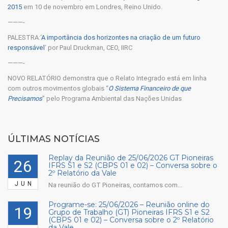
2015
em 10 de novembro em Londres, Reino Unido.
———-
PALESTRA:‘
A importância dos horizontes na criação de um futuro
responsável
‘ por Paul Druckman, CEO, IIRC
———-
NOVO RELATÓRIO demonstra que o Relato Integrado está em linha
com outros movimentos globais “
O Sistema Financeiro de que
Precisamos
” pelo Programa Ambiental das Nações Unidas
ÚLTIMAS NOTÍCIAS
Replay da Reunião de 25/06/2026 GT Pioneiras
26
IFRS S1 e S2 (CBPS 01 e 02) – Conversa sobre o
2º Relatório da Vale
JUN
Na reunião do GT Pioneiras, contamos com...
Programe-se: 25/06/2026 – Reunião online do
19
Grupo de Trabalho (GT) Pioneiras IFRS S1 e S2
(CBPS 01 e 02) – Conversa sobre o 2º Relatório
da Vale