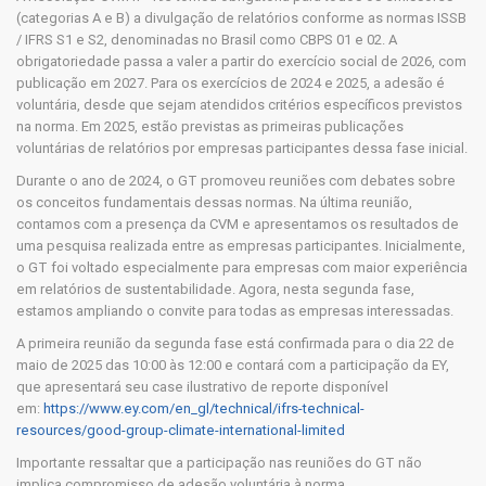
(categorias A e B) a divulgação de relatórios conforme as normas ISSB
/ IFRS S1 e S2, denominadas no Brasil como CBPS 01 e 02. A
obrigatoriedade passa a valer a partir do exercício social de 2026, com
publicação em 2027. Para os exercícios de 2024 e 2025, a adesão é
voluntária, desde que sejam atendidos critérios específicos previstos
na norma. Em 2025, estão previstas as primeiras publicações
voluntárias de relatórios por empresas participantes dessa fase inicial.
Durante o ano de 2024, o GT promoveu reuniões com debates sobre
os conceitos fundamentais dessas normas. Na última reunião,
contamos com a presença da CVM e apresentamos os resultados de
uma pesquisa realizada entre as empresas participantes. Inicialmente,
o GT foi voltado especialmente para empresas com maior experiência
em relatórios de sustentabilidade. Agora, nesta segunda fase,
estamos ampliando o convite para todas as empresas interessadas.
A primeira reunião da segunda fase está confirmada para o dia 22 de
maio de 2025 das 10:00 às 12:00 e contará com a participação da EY,
que apresentará seu case ilustrativo de reporte disponível
em:
https://www.ey.com/en_gl/technical/ifrs-technical-
resources/good-group-climate-international-limited
Importante ressaltar que a participação nas reuniões do GT não
implica compromisso de adesão voluntária à norma.