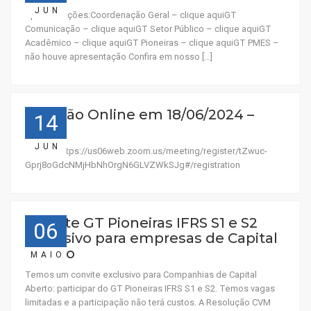
JUN
Apresentações:Coordenação Geral – clique aquiGT
Comunicação – clique aquiGT Setor Público – clique aquiGT
Acadêmico – clique aquiGT Pioneiras – clique aquiGT PMES –
não houve apresentação Confira em nosso […]
Reunião Online em 18/06/2024 –
14
10:00
JUN
Acesse:https://us06web.zoom.us/meeting/register/tZwuc-
Gprj8oGdcNMjHbNhOrgN6GLVZWkSJg#/registration
Convite GT Pioneiras IFRS S1 e S2
06
Exclusivo para empresas de Capital
Aberto
MAIO
Temos um convite exclusivo para Companhias de Capital
Aberto: participar do GT Pioneiras IFRS S1 e S2. Temos vagas
limitadas e a participação não terá custos. A Resolução CVM