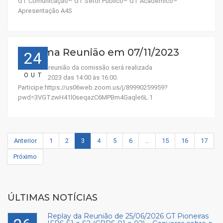
GT Comunicação– GT Setor Público– GT Acadêmico–
Apresentação A4S
Próxima Reunião em 07/11/2023
24
A próxima reunião da comissão será realizada
OUT
em 07/11/2023 das 14:00 às 16:00.
Participe:https://us06web.zoom.us/j/89990259959?
pwd=3VGTzwH41l0seqazC6MPBm4Gaqle6L.1
Anterior
1
2
3
4
5
6
…
15
16
17
Próximo
ÚLTIMAS NOTÍCIAS
Replay da Reunião de 25/06/2026 GT Pioneiras