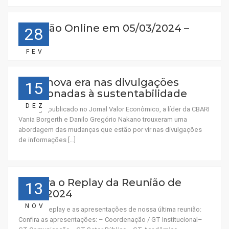
Reunião Online em 05/03/2024 –
28
15:30
FEV
Uma nova era nas divulgações
15
relacionadas à sustentabilidade
DEZ
Em artigo publicado no Jornal Valor Econômico, a líder da CBARI
Vania Borgerth e Danilo Gregório Nakano trouxeram uma
abordagem das mudanças que estão por vir nas divulgações
de informações […]
Confira o Replay da Reunião de
13
07/11/2024
NOV
Confira o replay e as apresentações de nossa última reunião:
Confira as apresentações: – Coordenação / GT Institucional–