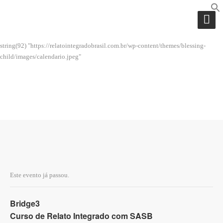
string(92) "https://relatointegradobrasil.com.br/wp-content/themes/blessing-
child/images/calendario.jpeg"
EVENTOS
Este evento já passou.
Bridge3
Curso de Relato Integrado com SASB